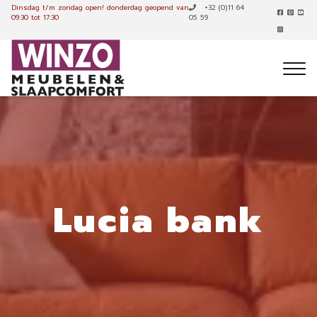
Dinsdag t/m zondag open!
donderdag geopend van
+32 (0)11 64
09:30 tot 17:30
05 59
Lucia bank