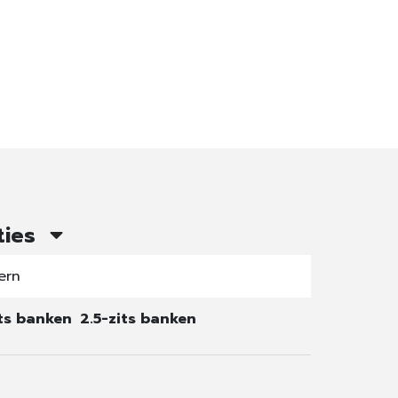
ties
ern
its banken
2.5-zits banken