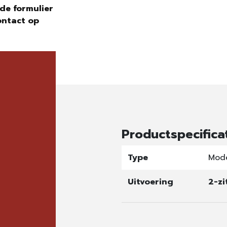
de formulier
ontact op
Productspecifica
Type
Mod
Uitvoering
2-z