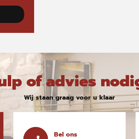
ulp of advies nodi
Wij staan graag voor u klaar
Bel ons