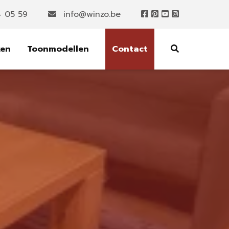
4 05 59
info@winzo.be
ken
Toonmodellen
Contact