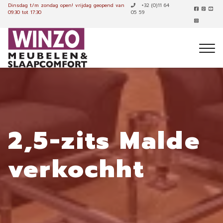
Dinsdag t/m zondag open!
vrijdag geopend van
+32 (0)11 64
09:30 tot 17:30
05 59
2,5-zits Malde
verkochht