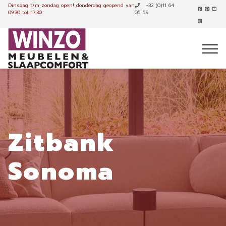
Dinsdag t/m zondag open!
donderdag geopend van
+32 (0)11 64
09:30 tot 17:30
05 59
Zitbank
Sonoma