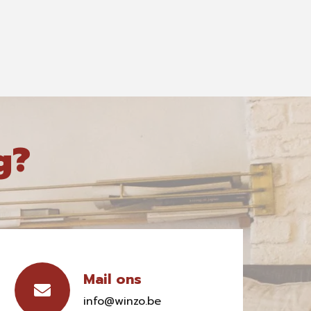
g?
Mail ons
info@winzo.be