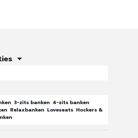
ties
anken
3-zits banken
4-zits banken
ken
Relaxbanken
Loveseats
Hockers &
nken