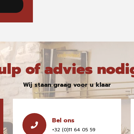
ulp of advies nodi
Wij staan graag voor u klaar
Bel ons
+32 (0)11 64 05 59