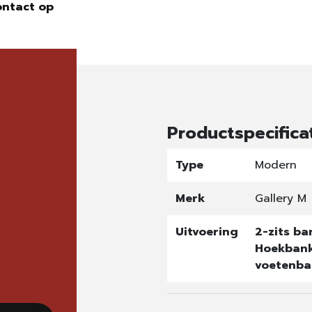
ontact op
Productspecifica
Type
Modern
Merk
Gallery M
Uitvoering
2-zits b
Hoekban
voetenba