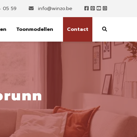
4 05 59
info@winzo.be
ken
Toonmodellen
Contact
brunn