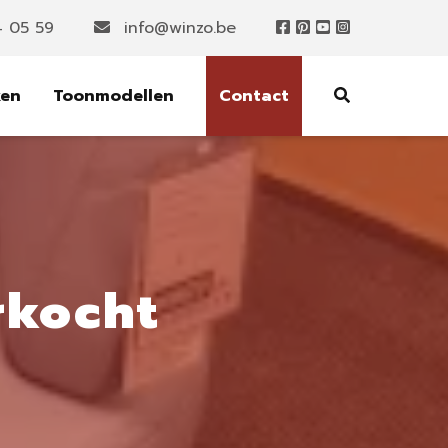
4 05 59
info@winzo.be
ken
Toonmodellen
Contact
rkocht