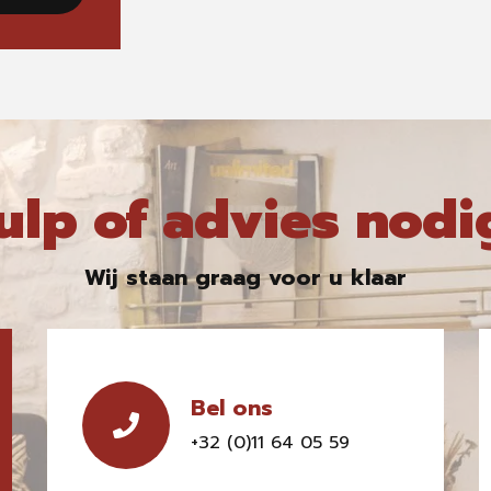
ulp of advies nodi
Wij staan graag voor u klaar
Bel ons
+32 (0)11 64 05 59