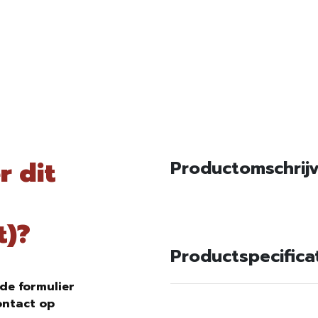
r dit
Productomschrij
t)?
Productspecifica
de formulier
ontact op