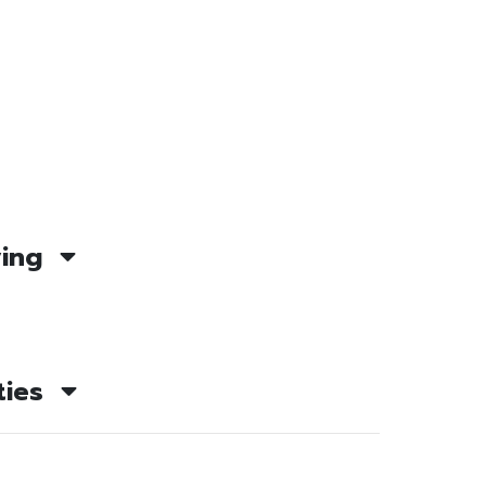
ving
ties