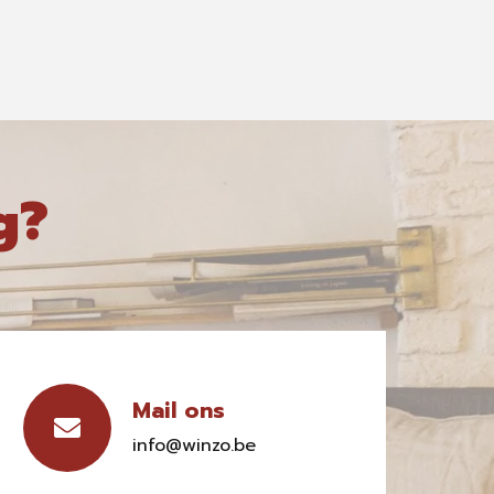
g?
Mail ons
info@winzo.be