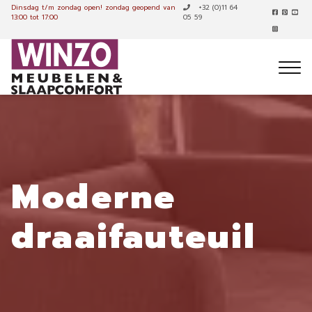
Dinsdag t/m zondag open!
zondag geopend van
+32 (0)11 64
13:00 tot 17:00
05 59
Moderne
draaifauteuil