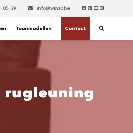
4 05 59
info@winzo.be
ken
Toonmodellen
Contact
 rugleuning