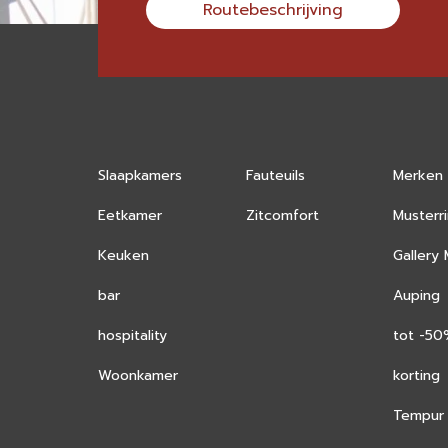
Routebeschrijving
Slaapkamers
Fauteuils
Merken
Eetkamer
Zitcomfort
Musterr
Keuken
Gallery
bar
Auping
hospitality
tot -5
Woonkamer
korting
Tempur