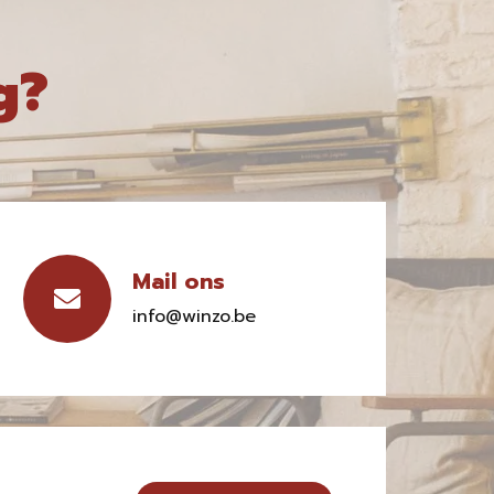
g?
Mail ons
info@winzo.be