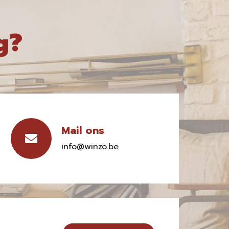
g?
Mail ons
info@winzo.be