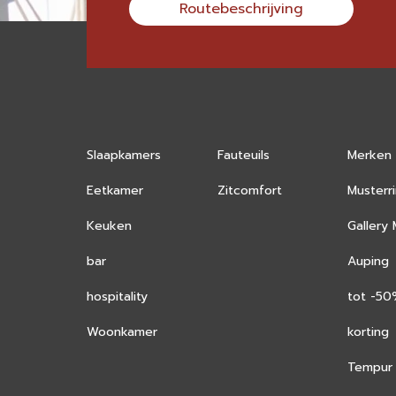
Routebeschrijving
Slaapkamers
Fauteuils
Merken
Eetkamer
Zitcomfort
Musterr
Keuken
Gallery
bar
Auping
hospitality
tot -5
Woonkamer
korting
Tempur