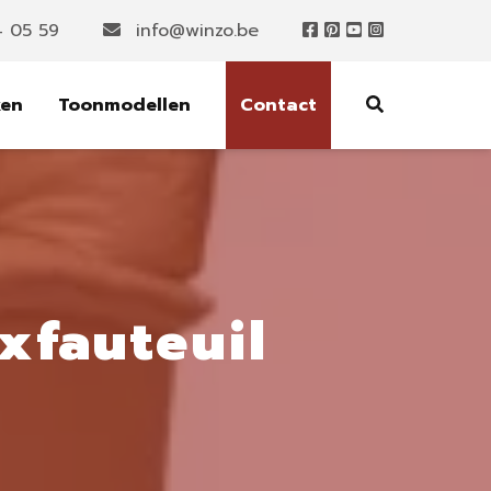
4 05 59
info@winzo.be
ken
Toonmodellen
Contact
xfauteuil