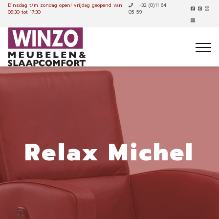
Dinsdag t/m zondag open!
vrijdag geopend van
+32 (0)11 64
09:30 tot 17:30
05 59
Relax Michel