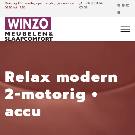
Dinsdag t/m zondag open!
vrijdag geopend van
+32 (0)11 64
09:30 tot 17:30
05 59
Relax modern
2-motorig +
accu