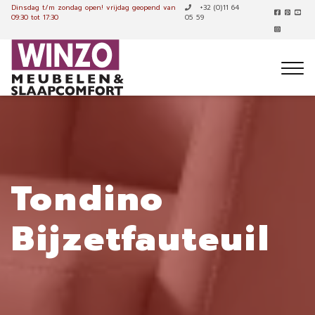
Dinsdag t/m zondag open!
vrijdag geopend van
+32 (0)11 64
09:30 tot 17:30
05 59
Tondino
Bijzetfauteuil