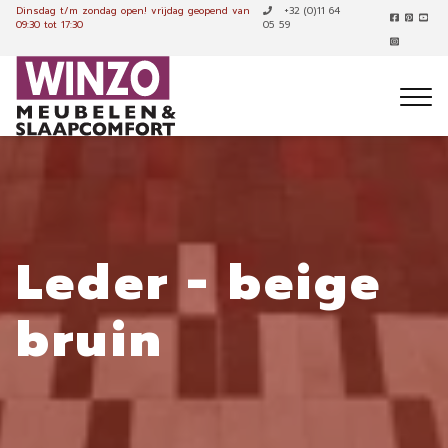
Dinsdag t/m zondag open!
vrijdag geopend van
+32 (0)11 64
09:30 tot 17:30
05 59
Leder - beige
bruin