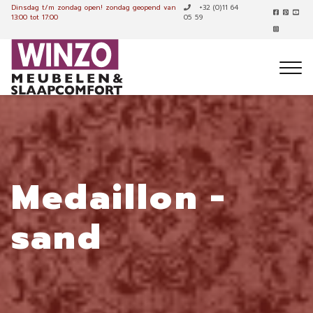
Dinsdag t/m zondag open!
zondag geopend van
+32 (0)11 64
13:00 tot 17:00
05 59
Medaillon -
sand