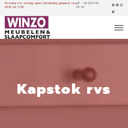
Dinsdag t/m zondag open!
donderdag geopend van
+32 (0)11 64
09:30 tot 17:30
05 59
Kapstok rvs