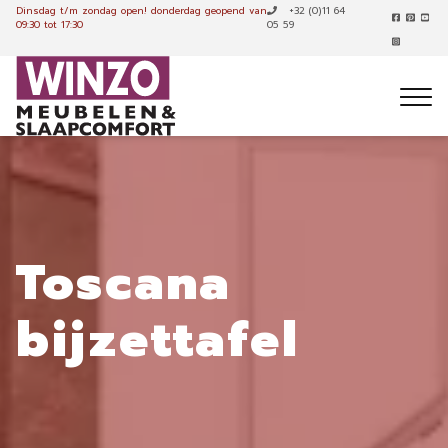
Dinsdag t/m zondag open!
donderdag geopend van
+32 (0)11 64
09:30 tot 17:30
05 59
Toscana
bijzettafel