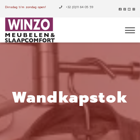
Dinsdag t/m zondag open!
+32 (0)11 64 05 59
Wandkapstok