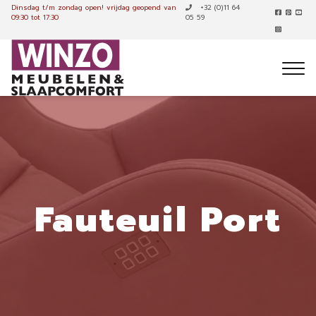
Dinsdag t/m zondag open!
vrijdag geopend van
+32 (0)11 64
09:30 tot 17:30
05 59
Fauteuil Port