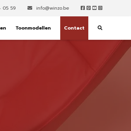
4 05 59
info@winzo.be
ken
Toonmodellen
Contact