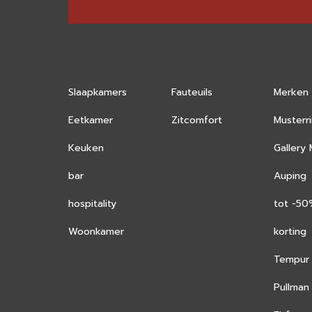
Slaapkamers
Fauteuils
Merken
Eetkamer
Zitcomfort
Musterr
Keuken
Gallery
bar
Auping
hospitality
tot -5
Woonkamer
korting
Tempur
Pullman