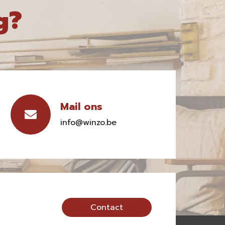
g?
Mail ons
info@winzo.be
Contact