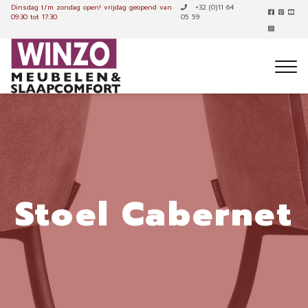
Dinsdag t/m zondag open!
vrijdag geopend van
+32 (0)11 64
09:30 tot 17:30
05 59
Stoel Cabernet