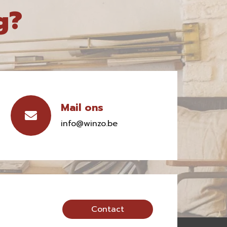
g?
Mail ons
info@winzo.be
Contact