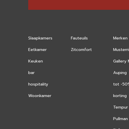
Slaapkamers
Fauteuils
Merken
Eetkamer
Zitcomfort
Musterr
Keuken
Gallery
bar
Auping
hospitality
tot -5
Woonkamer
korting
Tempur
Pullman