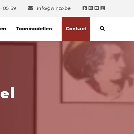
4 05 59
info@winzo.be
ken
Toonmodellen
Contact
el