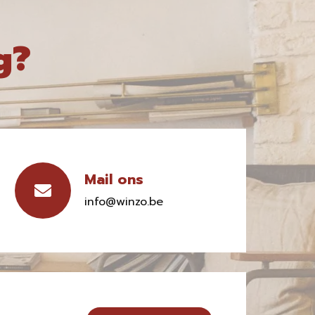
g?
Mail ons
info@winzo.be