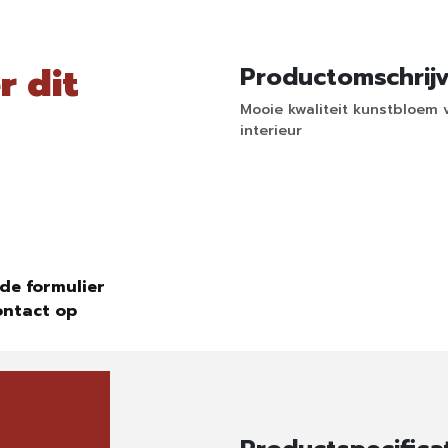
r dit
Productomschrij
Mooie kwaliteit kunstbloem 
interieur
de formulier
ontact op