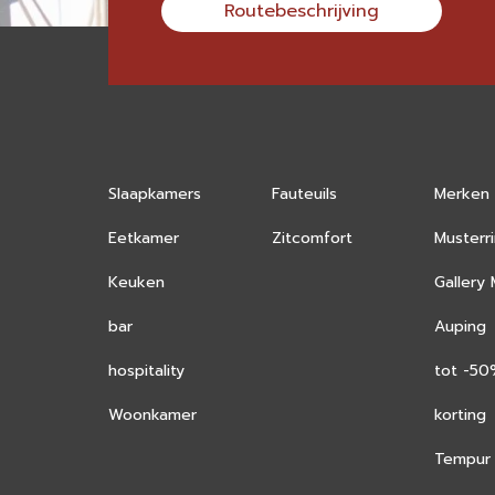
Routebeschrijving
Slaapkamers
Fauteuils
Merken
Eetkamer
Zitcomfort
Musterr
Keuken
Gallery
bar
Auping
hospitality
tot -5
Woonkamer
korting
Tempur