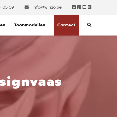
4 05 59
info@winzo.be
ken
Toonmodellen
Contact
esignvaas