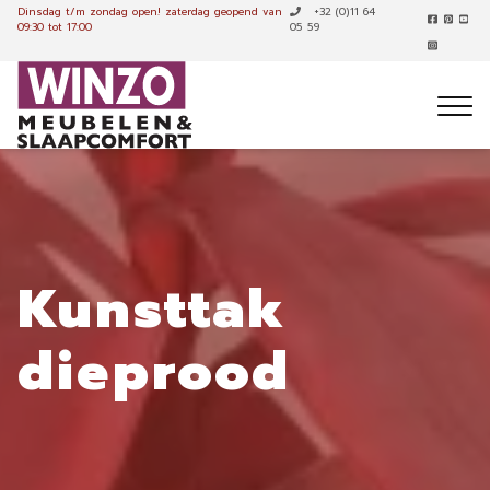
Dinsdag t/m zondag open!
zaterdag geopend van
+32 (0)11 64
09:30 tot 17:00
05 59
Kunsttak
dieprood