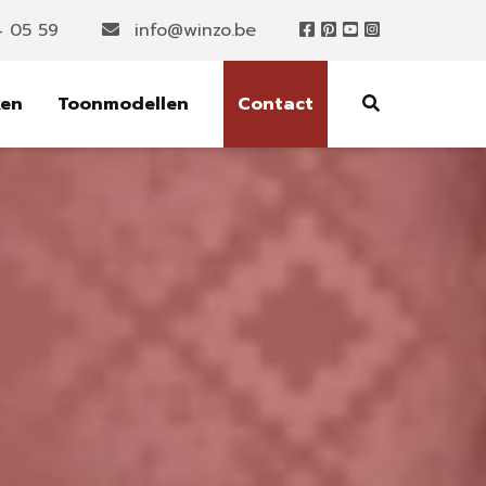
4 05 59
info@winzo.be
ken
Toonmodellen
Contact