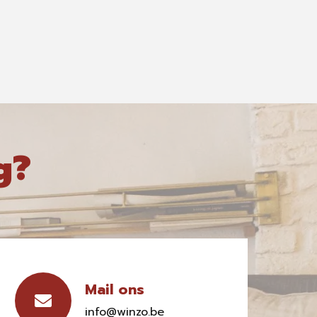
g?
Mail ons
info@winzo.be