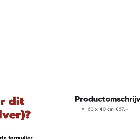
r dit
Productomschrij
60 x 40 cm €67,–
lver)?
de formulier