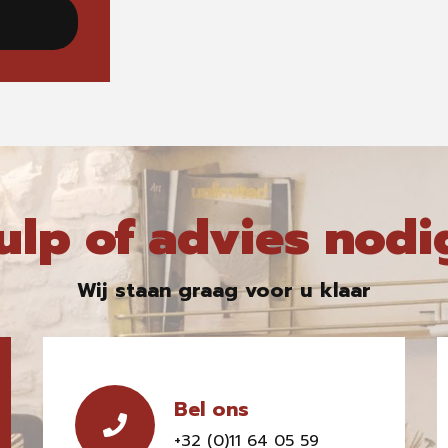
ulp of advies nodi
Wij staan graag voor u klaar
Bel ons
+32 (0)11 64 05 59