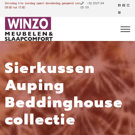
Dinsdag t/m zondag open!
donderdag geopend van
+32 (0)11 64
09:30 tot 17:30
05 59
Sierkussen
Auping
Beddinghouse
collectie