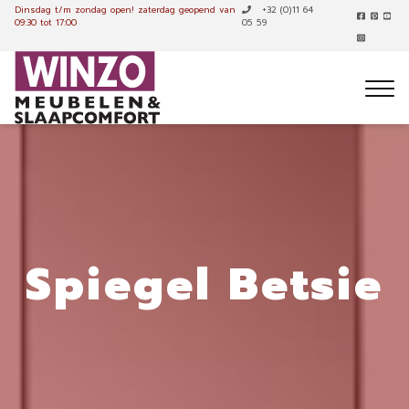
Dinsdag t/m zondag open!
zaterdag geopend van
+32 (0)11 64
09:30 tot 17:00
05 59
Spiegel Betsie