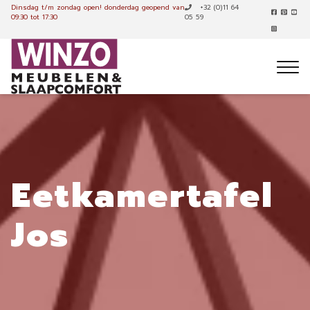
Dinsdag t/m zondag open!
donderdag geopend van
+32 (0)11 64
09:30 tot 17:30
05 59
Eetkamertafel
Jos