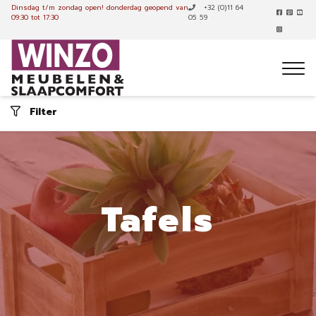
Dinsdag t/m zondag open!
donderdag geopend van
+32 (0)11 64
09:30 tot 17:30
05 59
Filter
Tafels