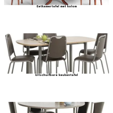
Eetkamertafel met kolom
Uitschuifbare keukentafel