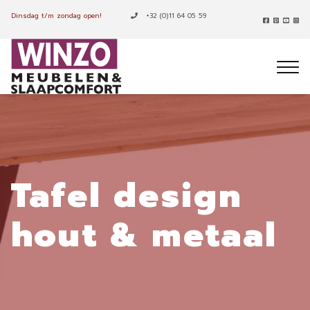
Dinsdag t/m zondag open!
+32 (0)11 64 05 59
Tafel design
hout & metaal