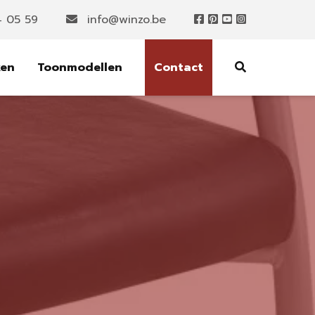
4 05 59
info@winzo.be
ken
Toonmodellen
Contact