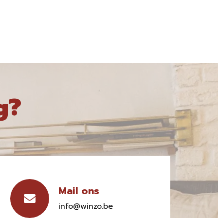
g?
Mail ons
info@winzo.be