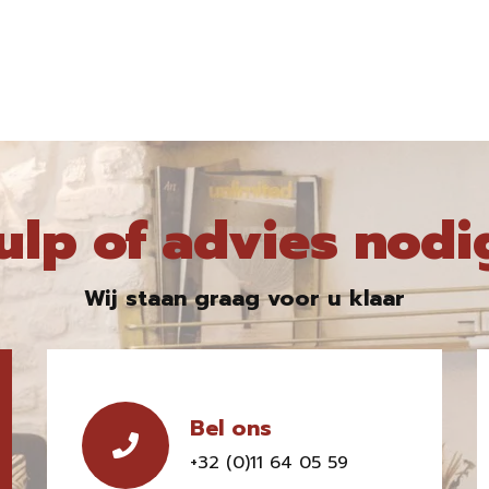
ulp of advies nodi
Wij staan graag voor u klaar
Bel ons
+32 (0)11 64 05 59