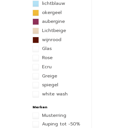
lichtblauw
okergeel
aubergine
Lichtbeige
wijnrood
Glas
Rose
Ecru
Greige
spiegel
white wash
Merken
Musterring
Auping tot -50%