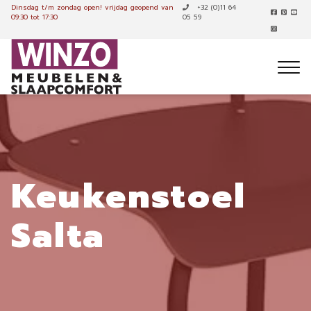
Dinsdag t/m zondag open!
vrijdag geopend van
+32 (0)11 64
09:30 tot 17:30
05 59
Keukenstoel
Salta