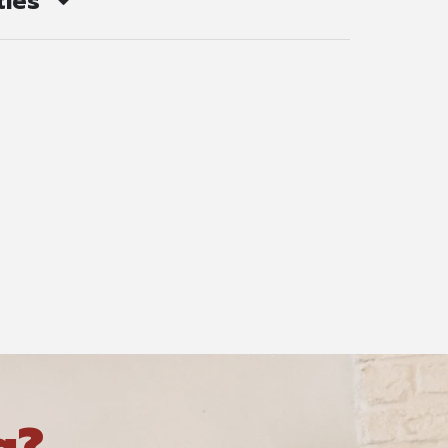
ties
g?