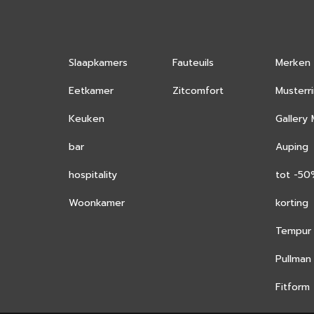
Slaapkamers
Fauteuils
Merken
Eetkamer
Zitcomfort
Musterr
Keuken
Gallery
bar
Auping
hospitality
tot -5
Woonkamer
korting
Tempur
Pullman
Fitform