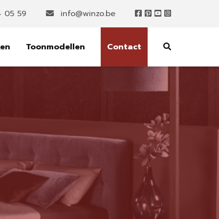
4 05 59
info@winzo.be
ken
Toonmodellen
Contact