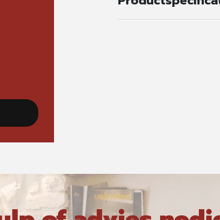
Productspecifica
ulp of advies nodi