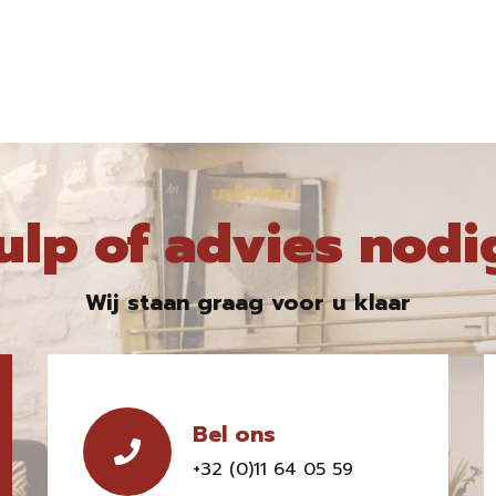
ulp of advies nodi
Wij staan graag voor u klaar
Bel ons
+32 (0)11 64 05 59