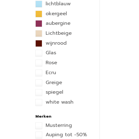
lichtblauw
okergeel
aubergine
Lichtbeige
wijnrood
Glas
Rose
Ecru
Greige
spiegel
white wash
Merken
Musterring
Auping tot -50%