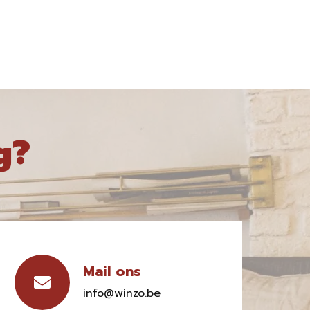
g?
Mail ons
info@winzo.be