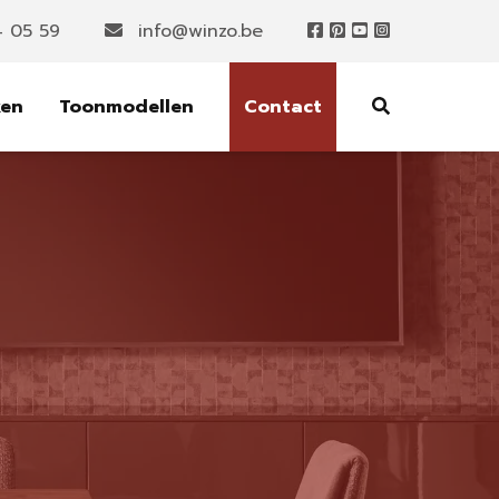
4 05 59
info@winzo.be
ken
Toonmodellen
Contact