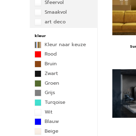
Sfeervol
Smaakvol
art deco
kleur
Kleur naar keuze
Su
Rood
Bruin
Zwart
Groen
Grijs
Turqoise
Wit
Blauw
Beige