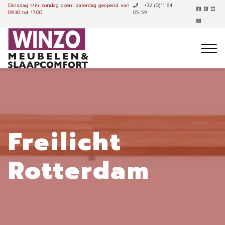
Dinsdag t/m zondag open!
zaterdag geopend van
+32 (0)11 64
09:30 tot 17:00
05 59
Freilicht
Rotterdam