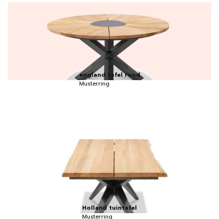
england tafel rond
Musterring
Holland tuintafel
Musterring