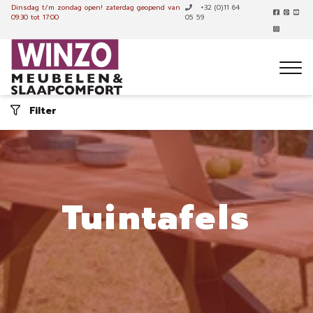
Dinsdag t/m zondag open!
zaterdag geopend van
+32 (0)11 64
09:30 tot 17:00
05 59
Filter
Tuintafels