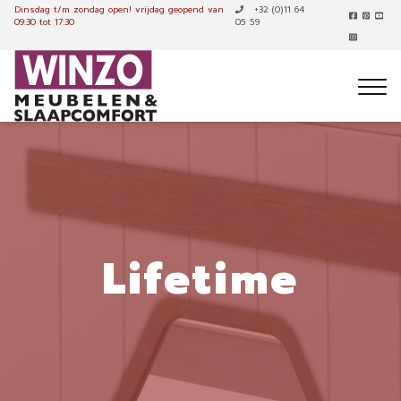
Dinsdag t/m zondag open!
vrijdag geopend van
+32 (0)11 64
09:30 tot 17:30
05 59
Lifetime