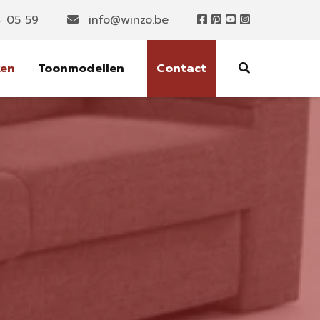
4 05 59
info@winzo.be
ken
Toonmodellen
Contact