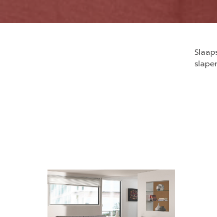
Slaap
slape